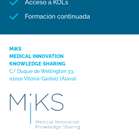
Acceso a KOLs
Formación continuada
MiKS
MEDICAL INNOVATION
KNOWLEDGE SHARING
C/ Duque de Wellington 33,
01010 Vitoria-Gasteiz (Álava)