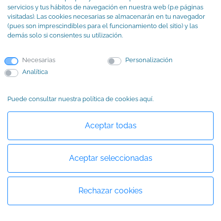
podrá añadir esa información a tu pe
servicios y tus hábitos de navegación en nuestra web (p.e páginas
visitadas). Las cookies necesarias se almacenarán en tu navegador
información será transferida a la red 
(pues son imprescindibles para el funcionamiento del sitio) y las
no quieres que se realice esa trasfe
demás solo si consientes su utilización.
datos, sal de tu sesión en la red soc
Redes sociales
entrar en nuestros sitios web o apli
y apps de
Necesarias
Personalización
móviles, ya que no está en nuestra 
mensajería
Analítica
en esta recogida y trasferencia de d
instantánea
través de los conectores sociales.
Puede consultar nuestra política de cookies aquí.
Si el usuario, a través de nuestra pág
en una red social, decide publicar y
Aceptar todas
compartir textos, fotos, vídeos y otr
información y/o contenidos éste ser
responsable de que dichos conteni
Aceptar seleccionadas
cumplan la normativa legal corresp
Te recordamos que, con respecto a 
Rechazar cookies
de otras personas, debes respetar s
privacidad teniendo especial cuidad
comunicar o publicar sus datos de 