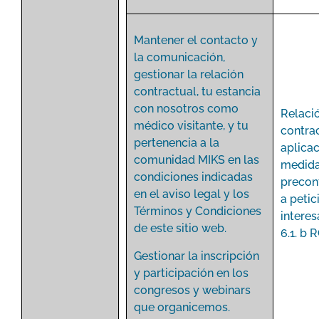
Mantener el contacto y
la comunicación,
gestionar la relación
contractual, tu estancia
con nosotros como
Relaci
médico visitante, y tu
contra
pertenencia a la
aplica
comunidad MIKS en las
medid
condiciones indicadas
precon
en el aviso legal y los
a petic
Términos y Condiciones
interes
de este sitio web.
6.1. b 
Gestionar la inscripción
y participación en los
congresos y webinars
que organicemos.