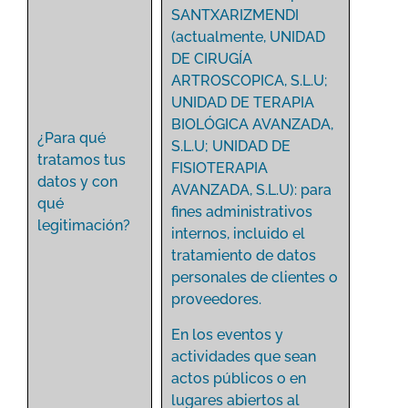
SANTXARIZMENDI
(actualmente, UNIDAD
DE CIRUGÍA
ARTROSCOPICA, S.L.U;
UNIDAD DE TERAPIA
BIOLÓGICA AVANZADA,
¿Para qué
S.L.U; UNIDAD DE
tratamos tus
FISIOTERAPIA
datos y con
AVANZADA, S.L.U): para
qué
fines administrativos
legitimación?
internos, incluido el
tratamiento de datos
personales de clientes o
proveedores.
En los eventos y
actividades que sean
actos públicos o en
lugares abiertos al