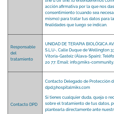
line u off line, lo entenderemos com
acción afirmativa por la que nos das
consentimiento (cuando sea necesar
mismo) para tratar tus datos para l
finalidades que luego se indican.
UNIDAD DE TERAPIA BIOLÓGICA A
Responsable
S.L.U-, Calle Duque de Wellington 3
del
Vitoria-Gasteiz (Álava-Spain); Teléf
tratamiento
20 77: Email:
info@miks-community
Contacto Delegado de Protección d
dpd@hospitalmiks.com
Si tienes cualquier duda, queja o r
sobre el tratamiento de tus datos, 
Contacto DPD
plantearla directamente ante nuest