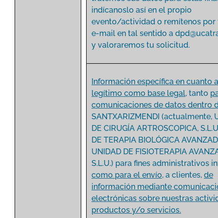
indícanoslo así en el propio
evento/actividad o remítenos por 
e-mail en tal sentido a
dpd@ucatr
y valoraremos tu solicitud.
Información específica en cuanto a
legítimo como base legal
, tanto
p
comunicaciones de datos dentro
SANTXARIZMENDI (actualmente, 
DE CIRUGÍA ARTROSCOPICA, S.L.U
DE TERAPIA BIOLÓGICA AVANZADA,
UNIDAD DE FISIOTERAPIA AVANZ
S.L.U.) para fines administrativos i
como para el envío
, a clientes,
de
información mediante comunicaci
electrónicas sobre nuestras activi
productos y/o servicios.