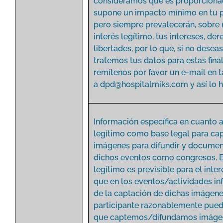
consideramos que es proporciona
supone un impacto mínimo en tu p
pero siempre prevalecerán, sobre 
interés legítimo, tus intereses, de
libertades, por lo que, si no desea
tratemos tus datos para estas fina
remítenos por favor un e-mail en t
a
dpd@hospitalmiks.com
y así lo 
Información específica en cuanto a
legítimo como base legal para ca
imágenes para difundir y documen
dichos eventos como congresos. E
legítimo es previsible para el inte
que en los eventos/actividades i
de la captación de dichas imágenes
participante razonablemente pued
que captemos/difundamos imáge