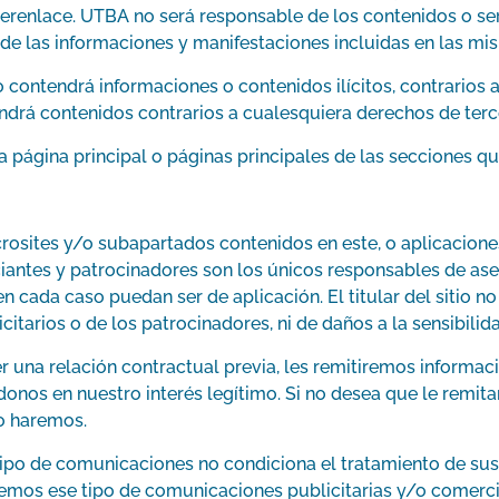
erenlace. UTBA no será responsable de los contenidos o ser
i de las informaciones y manifestaciones incluidas en las mi
o contendrá informaciones o contenidos ilícitos, contrarios
drá contenidos contrarios a cualesquiera derechos de terc
la página principal o páginas principales de las secciones q
crosites y/o subapartados contenidos en este, o aplicacio
iantes y patrocinadores son los únicos responsables de aseg
 cada caso puedan ser de aplicación. El titular del sitio no
itarios o de los patrocinadores, ni de daños a la sensibili
r una relación contractual previa, les remitiremos informac
nos en nuestro interés legítimo. Si no desea que le remita
 lo haremos.
tipo de comunicaciones no condiciona el tratamiento de sus d
aremos ese tipo de comunicaciones publicitarias y/o comerci