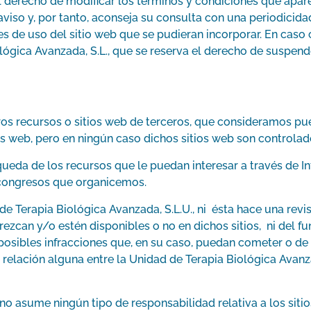
el derecho de modificar los términos y condiciones que apar
 aviso y, por tanto, aconseja su consulta con una periodici
es de uso del sitio web que se pudieran incorporar. En caso 
ógica Avanzada, S.L., que se reserva el derecho de suspende
otros recursos o sitios web de terceros, que consideramos pu
os web, pero en ningún caso dichos sitios web son controlad
úsqueda de los recursos que le puedan interesar a través de 
s congresos que organicemos.
e Terapia Biológica Avanzada, S.L.U., ni ésta hace una revis
ezcan y/o estén disponibles o no en dichos sitios, ni del fu
 posibles infracciones que, en su caso, puedan cometer o d
relación alguna entre la Unidad de Terapia Biológica Avanzad
 no asume ningún tipo de responsabilidad relativa a los siti