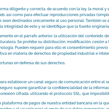
orma diligente y correcta, de acuerdo con la ley, la moral y
o web, así como para efectuar reproducciones privadas (sim
 sean destinados únicamente al uso personal. También se au
a integridad de este y se identifique que la fuente originar
samente en el párrafo anterior, la utilización del contenido
aturaleza. Se prohíbe su distribución, modificación, cesión 
ología. Pueden requerir para ello el consentimiento previ
tiva en materia de derechos de propiedad industrial e intele
portunas en defensa de sus derechos.
ara establecer un canal seguro de comunicación entre el se
r seguro supone garantizar la confidencialidad de la informa
onexión cifrada, utilizando el protocolo SSL, que imposibili
la plataforma de pagos de nuestra entidad bancaria en la qu
vidor y el usuario para el envío de sus datos personales; es