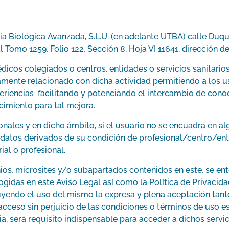
pia Biológica Avanzada, S.L.U. (en adelante UTBA) calle Duqu
 Tomo 1259, Folio 122, Sección 8, Hoja VI 11641, dirección d
édicos colegiados o centros, entidades o servicios sanitario
vamente relacionado con dicha actividad permitiendo a los 
riencias facilitando y potenciando el intercambio de conoci
cimiento para tal mejora.
nales y en dicho ámbito, si el usuario no se encuadra en alg
dir datos derivados de su condición de profesional/centro/en
al o profesional.
ios, microsites y/o subapartados contenidos en este, se ent
cogidas en este Aviso Legal así como la Política de Privacid
ndo el uso del mismo la expresa y plena aceptación tanto 
cceso sin perjuicio de las condiciones o términos de uso e
a, será requisito indispensable para acceder a dichos servic